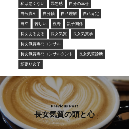
私は悪くない
罪悪感
自分の幸せ
自分責め
自分軸
自己理解
自己肯定
自立
苦しい
視野
親子関係
長女あるある
長女気質
長女気質学
長女気質専門コンサル
長女気質専門コンサルタント
長女気質診断
頑張り女子
Previous Post
長女気質の頭と心