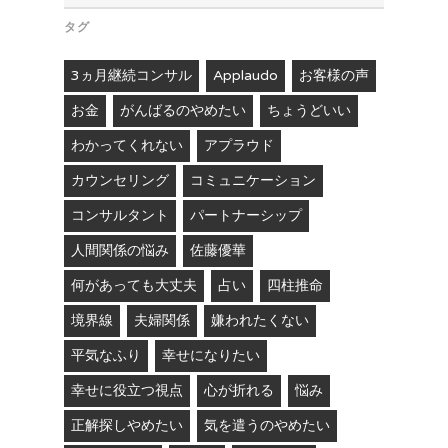
タグ
3ヵ月継続コンサル
Applaudo
お客様の声
お金
がんばるのやめたい
ちょうどいい
わかってくれない
アプラウド
カウンセリング
コミュニケーション
コンサルタント
パートナーシップ
人間関係の悩み
佐藤優華
何があっても大丈夫
占い
四柱推命
境界線
夫婦関係
嫌われたくない
平気なふり
幸せになりたい
幸せに役立つ視点
心が折れる
悩み
正解探しやめたい
気を遣うのやめたい