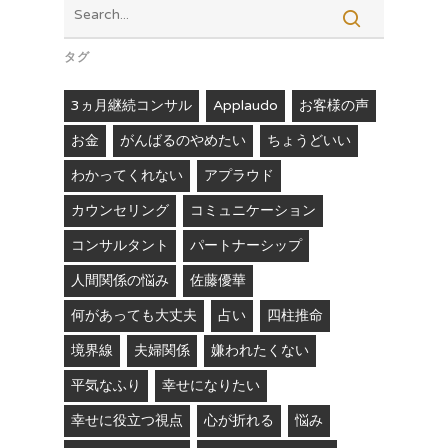
タグ
3ヵ月継続コンサル
Applaudo
お客様の声
お金
がんばるのやめたい
ちょうどいい
わかってくれない
アプラウド
カウンセリング
コミュニケーション
コンサルタント
パートナーシップ
人間関係の悩み
佐藤優華
何があっても大丈夫
占い
四柱推命
境界線
夫婦関係
嫌われたくない
平気なふり
幸せになりたい
幸せに役立つ視点
心が折れる
悩み