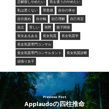
正解探しやめたい
気を遣うのやめたい
私は悪くない
罪悪感
自分の幸せ
自分責め
自分軸
自己理解
自己肯定
自立
苦しい
視野
親子関係
長女あるある
長女気質
長女気質学
長女気質専門コンサル
長女気質専門コンサルタント
長女気質診断
頑張り女子
Previous Post
Applaudoの四柱推命