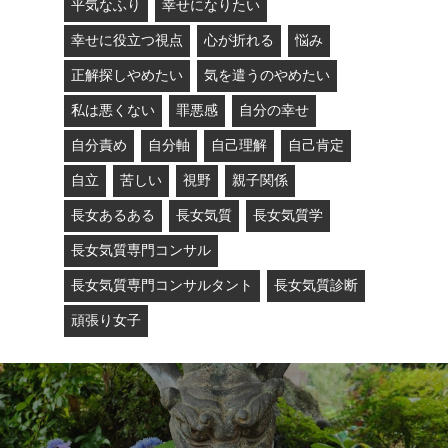
平気なふり
幸せになりたい
幸せに役立つ視点
心が折れる
悩み
正解探しやめたい
気を遣うのやめたい
私は悪くない
罪悪感
自分の幸せ
自分責め
自分軸
自己理解
自己肯定
自立
苦しい
視野
親子関係
長女あるある
長女気質
長女気質学
長女気質専門コンサル
長女気質専門コンサルタント
長女気質診断
頑張り女子