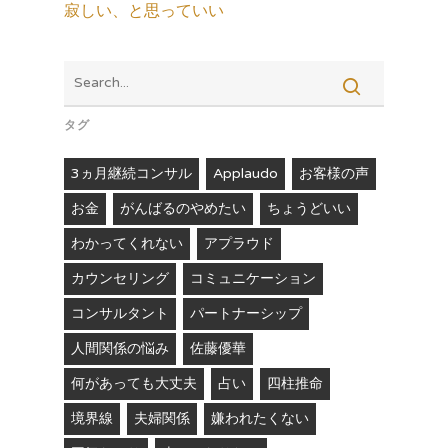
寂しい、と思っていい
タグ
3ヵ月継続コンサル
Applaudo
お客様の声
お金
がんばるのやめたい
ちょうどいい
わかってくれない
アプラウド
カウンセリング
コミュニケーション
コンサルタント
パートナーシップ
人間関係の悩み
佐藤優華
何があっても大丈夫
占い
四柱推命
境界線
夫婦関係
嫌われたくない