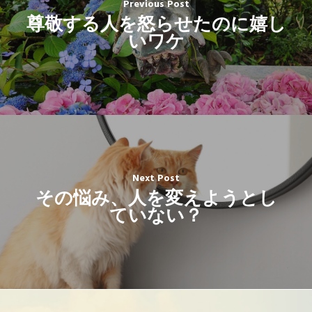
Previous Post
尊敬する人を怒らせたのに嬉し
いワケ
Next Post
その悩み、人を変えようとし
ていない？