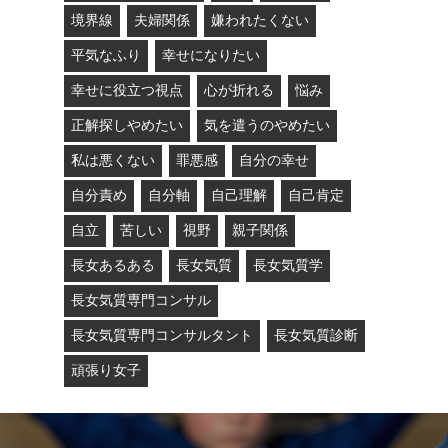
境界線
夫婦関係
嫌われたくない
平気なふり
幸せになりたい
幸せに役立つ視点
心が折れる
悩み
正解探しやめたい
気を遣うのやめたい
私は悪くない
罪悪感
自分の幸せ
自分責め
自分軸
自己理解
自己肯定
自立
苦しい
視野
親子関係
長女あるある
長女気質
長女気質学
長女気質専門コンサル
長女気質専門コンサルタント
長女気質診断
頑張り女子