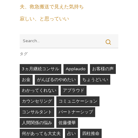
夫、救急搬送で見えた気持ち
寂しい、と思っていい
タグ
3ヵ月継続コンサル
Applaudo
お客様の声
お金
がんばるのやめたい
ちょうどいい
わかってくれない
アプラウド
カウンセリング
コミュニケーション
コンサルタント
パートナーシップ
人間関係の悩み
佐藤優華
何があっても大丈夫
占い
四柱推命